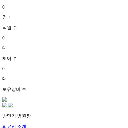
0
명 +
직원 수
0
대
체어 수
0
대
보유장비 수
방민기
병원장
의료진 소개