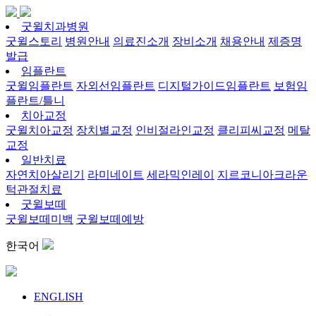
굿윌치과병원
굿윌스토리
병원안내
의료진소개
장비소개
채용안내
제증명
발급
임플란트
굿윌임플란트
자외선임플란트
디지털가이드임플란트
보험임
플란트/틀니
치아교정
굿윌치아교정
장치별교정
인비절라인교정
클리피씨교정
메탈
교정
일반치료
자연치아살리기
라미네이트
세라믹인레이
지르코니아크라운
턱관절치료
굿윌보떼
굿윌보떼미백
굿윌보떼예방
한국어
ENGLISH