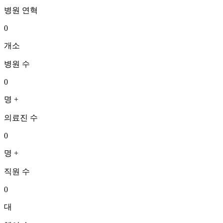
병원 연혁
0
개소
병원 수
0
명 +
의료진 수
0
명 +
직원 수
0
대