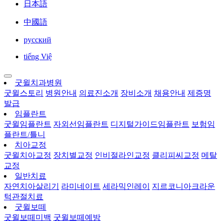
日本語
中國語
русский
tiếng Việ
굿윌치과병원
굿윌스토리
병원안내
의료진소개
장비소개
채용안내
제증명
발급
임플란트
굿윌임플란트
자외선임플란트
디지털가이드임플란트
보험임
플란트/틀니
치아교정
굿윌치아교정
장치별교정
인비절라인교정
클리피씨교정
메탈
교정
일반치료
자연치아살리기
라미네이트
세라믹인레이
지르코니아크라운
턱관절치료
굿윌보떼
굿윌보떼미백
굿윌보떼예방