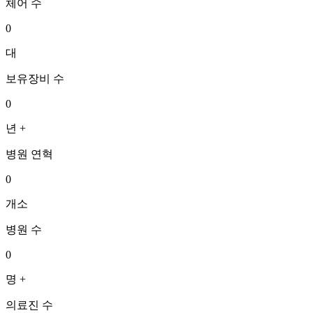
체어 수
0
대
보유장비 수
0
년 +
병원 연혁
0
개소
병원 수
0
명 +
의료진 수