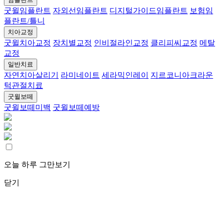
굿윌임플란트
자외선임플란트
디지털가이드임플란트
보험임
플란트/틀니
치아교정
굿윌치아교정
장치별교정
인비절라인교정
클리피씨교정
메탈
교정
일반치료
자연치아살리기
라미네이트
세라믹인레이
지르코니아크라운
턱관절치료
굿윌보떼
굿윌보떼미백
굿윌보떼예방
오늘 하루 그만보기
닫기